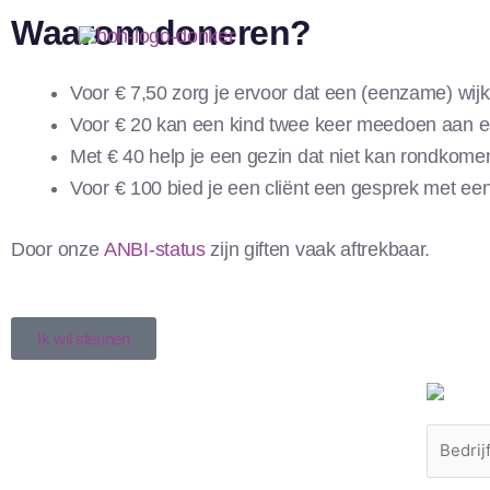
Ga
Waarom doneren?
naar
de
Voor € 7,50 zorg je ervoor dat een (eenzame) wij
inhoud
Voor € 20 kan een kind twee keer meedoen aan 
Met € 40 help je een gezin dat niet kan rondkom
Voor € 100 bied je een cliënt een gesprek met een
Door onze
ANBI-status
zijn giften vaak aftrekbaar.
Ik wil steunen