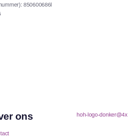
 nummer): 850600686l
6
ver ons
tact