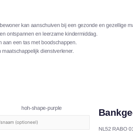
Hoe kan ik helpen?
Ik heb hulp nodig
Verhalen
kbewoner kan aanschuiven bij een gezonde en gezellige maa
een ontspannen en leerzame kindermiddag.
en aan een tas met boodschappen.
 maatschappelijk dienstverlener.
Bankge
NL52 RABO 01