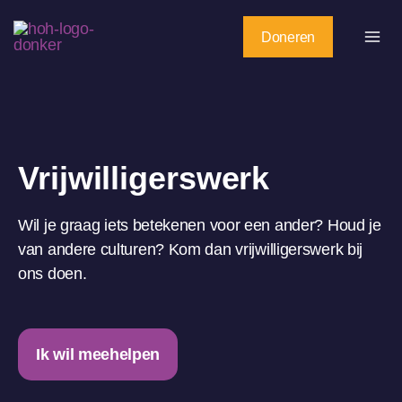
Ga
naar
Doneren
de
inhoud
Vrijwilligerswerk
Wil je graag iets betekenen voor een ander? Houd je
van andere culturen? Kom dan vrijwilligerswerk bij
ons doen.
Ik wil meehelpen