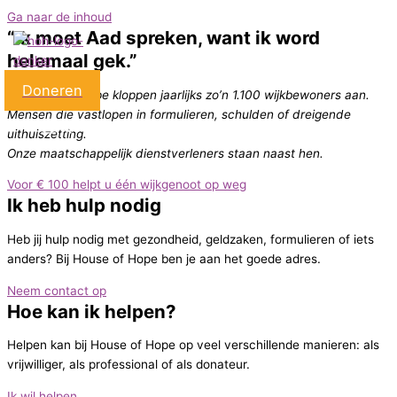
Ga naar de inhoud
“Ik moet Aad spreken, want ik word
helemaal gek.”
Doneren
Bij House of Hope kloppen jaarlijks zo’n 1.100 wijkbewoners aan.
Mensen die vastlopen in formulieren, schulden of dreigende
uithuiszetting.
Onze maatschappelijk dienstverleners staan naast hen.
Voor € 100 helpt u één wijkgenoot op weg
Ik heb hulp nodig
Heb jij hulp nodig met gezondheid, geldzaken, formulieren of iets
anders? Bij House of Hope ben je aan het goede adres.
Neem contact op
Hoe kan ik helpen?
Helpen kan bij House of Hope op veel verschillende manieren: als
vrijwilliger, als professional of als donateur.
Ik wil helpen