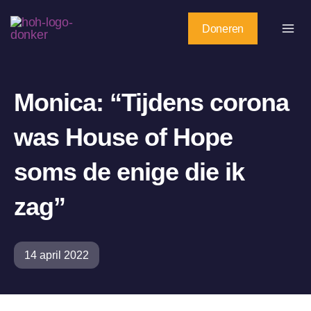
Ga
naar
Doneren
de
inhoud
Monica: “Tijdens corona
was House of Hope
soms de enige die ik
zag”
14 april 2022