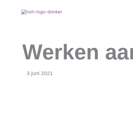
Ga
naar
Hoe k
de
inhoud
Werken aan
3 juni 2021