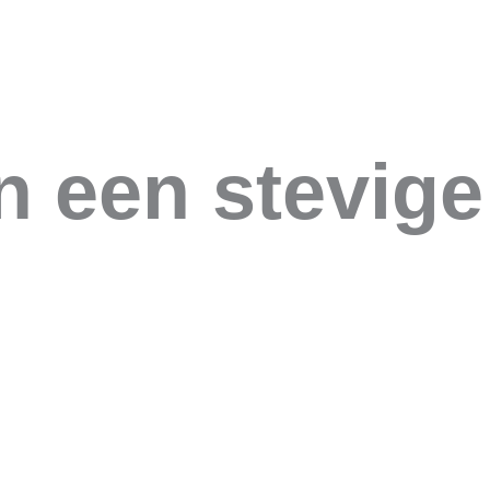
an ik helpen?
Ik heb hulp nodig
Verhalen
W
 een stevige