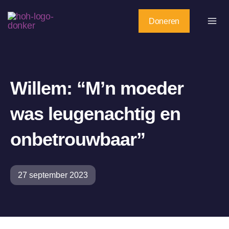
Ga
naar
Doneren
de
inhoud
Willem: “M’n moeder
was leugenachtig en
onbetrouwbaar”
27 september 2023